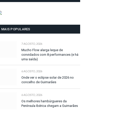
MAIS POPULARES
7 AGOSTO, 2026
Mucho Flow alarga leque de
convidados com 8 performances (e há
uma saída)
6 AGOSTO, 2026
Onde ver o eclipse solar de 2026 no
concelho de Guimarães
6 AGOSTO, 2026
Os melhores hambúrgueres da
Península Ibérica chegam a Guimarães