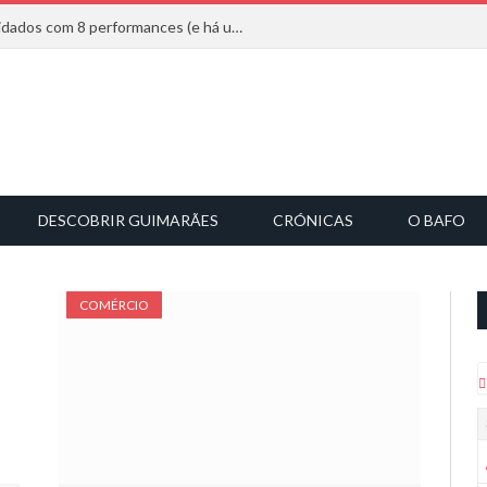
Mucho Flow alarga leque de convidados com 8 performances (e há uma saída)
DESCOBRIR GUIMARÃES
CRÓNICAS
O BAFO
COMÉRCIO