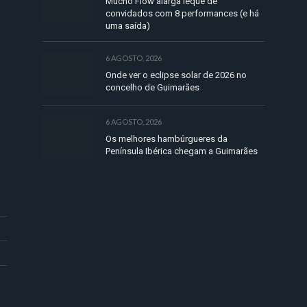
Mucho Flow alarga leque de
convidados com 8 performances (e há
uma saída)
6 AGOSTO, 2026
Onde ver o eclipse solar de 2026 no
concelho de Guimarães
6 AGOSTO, 2026
Os melhores hambúrgueres da
Península Ibérica chegam a Guimarães