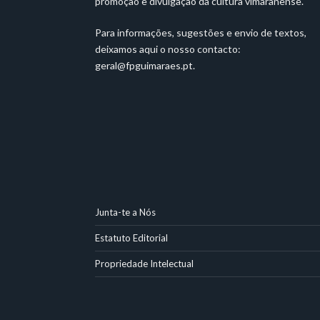
promoção e divulgação da cultura vimaranense.
Para informações, sugestões e envio de textos,
deixamos aqui o nosso contacto:
geral@fpguimaraes.pt
.
Junta-te a Nós
Estatuto Editorial
Propriedade Intelectual