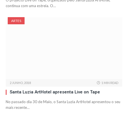
O projecto Live on Tape, organizado pelo Santa Luzia ArtHotel,
continua com uma estreia. O…
ARTES
2 JUNHO, 2018
1 MIN READ
Santa Luzia ArtHotel apresenta Live on Tape
No passado dia 30 de Maio, o Santa Luzia ArtHotel apresentou o seu
mais recente…