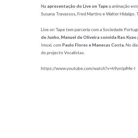
Na
apresentação do Live on Tape
a animação este
Susana Travassos, Fred Martins e Walter Hidalgo. T
Live on Tape tem parceria com a Sociedade Portug
de Junho, Manuel de Oliveira convida Rao Kyao
Imoxi, com
Paulo Flores e Manecas Costa
. No di
do projecto Vocalistas.
https://www.youtube.com/watch?v=h9ynIpiMe-I