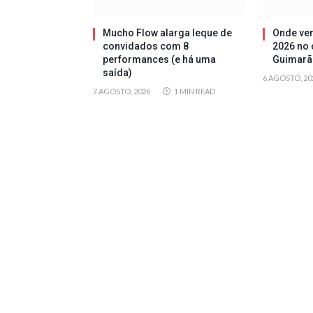
Mucho Flow alarga leque de
Onde ver
convidados com 8
2026 no 
performances (e há uma
Guimarã
saída)
6 AGOSTO, 20
7 AGOSTO, 2026
1 MIN READ