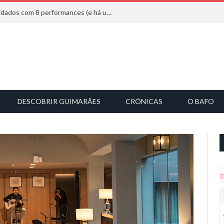
Mucho Flow alarga leque de convidados com 8 performances (e há uma saída)
DESCOBRIR GUIMARÃES
CRÓNICAS
O BAFO