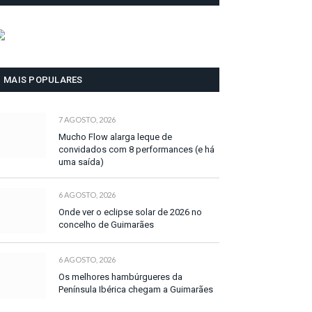
MAIS POPULARES
7 AGOSTO, 2026
Mucho Flow alarga leque de
convidados com 8 performances (e há
uma saída)
6 AGOSTO, 2026
Onde ver o eclipse solar de 2026 no
concelho de Guimarães
6 AGOSTO, 2026
Os melhores hambúrgueres da
Península Ibérica chegam a Guimarães