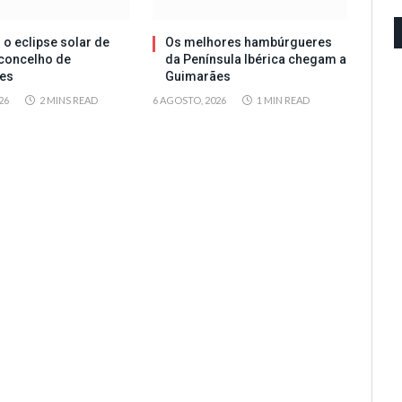
 o eclipse solar de
Os melhores hambúrgueres
concelho de
da Península Ibérica chegam a
es
Guimarães
26
2 MINS READ
6 AGOSTO, 2026
1 MIN READ