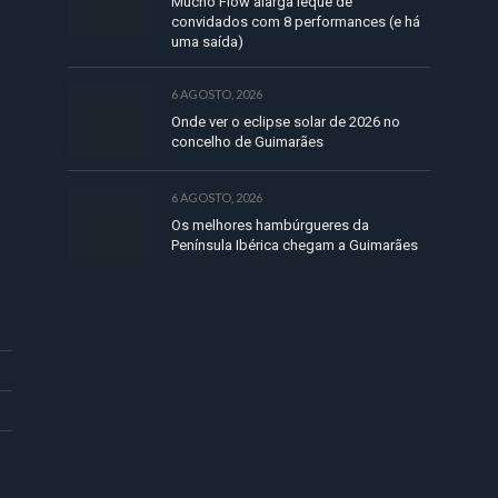
Mucho Flow alarga leque de
convidados com 8 performances (e há
uma saída)
6 AGOSTO, 2026
Onde ver o eclipse solar de 2026 no
concelho de Guimarães
6 AGOSTO, 2026
Os melhores hambúrgueres da
Península Ibérica chegam a Guimarães