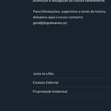
promoção e divulgação da cultura vimaranense.
Para informações, sugestões e envio de textos,
deixamos aqui o nosso contacto:
geral@fpguimaraes.pt
.
Junta-te a Nós
Estatuto Editorial
Propriedade Intelectual