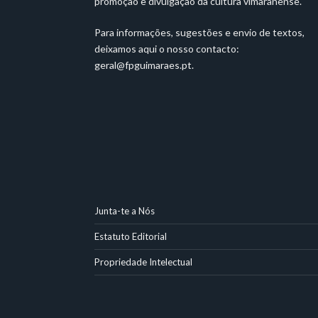
promoção e divulgação da cultura vimaranense.
Para informações, sugestões e envio de textos,
deixamos aqui o nosso contacto:
geral@fpguimaraes.pt
.
Junta-te a Nós
Estatuto Editorial
Propriedade Intelectual