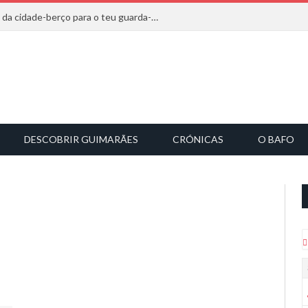
20 marcas que saem diretamente da cidade-berço para o teu guarda-roupa
DESCOBRIR GUIMARÃES
CRÓNICAS
O BAFO