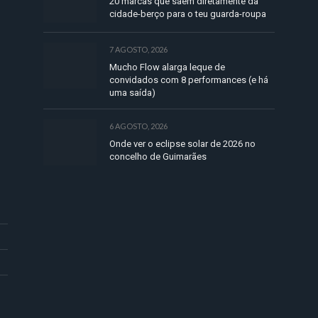
20 marcas que saem diretamente da
cidade-berço para o teu guarda-roupa
7 AGOSTO, 2026
Mucho Flow alarga leque de
convidados com 8 performances (e há
uma saída)
6 AGOSTO, 2026
Onde ver o eclipse solar de 2026 no
concelho de Guimarães