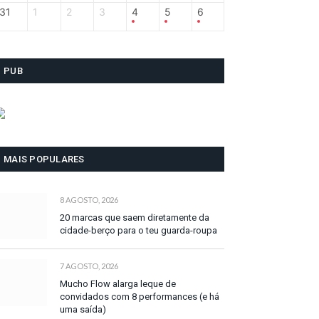
31
1
2
3
4
5
6
PUB
MAIS POPULARES
8 AGOSTO, 2026
20 marcas que saem diretamente da
cidade-berço para o teu guarda-roupa
7 AGOSTO, 2026
Mucho Flow alarga leque de
convidados com 8 performances (e há
uma saída)