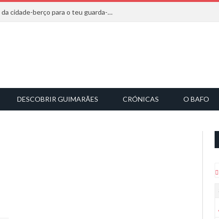
20 marcas que saem diretamente da cidade-berço para o teu guarda-roupa
DESCOBRIR GUIMARÃES
CRÓNICAS
O BAFO