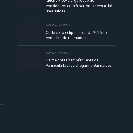
Mucho Flow alarga leque de
convidados com 8 performances (e há
uma saída)
6 AGOSTO, 2026
Onde ver o eclipse solar de 2026 no
concelho de Guimarães
6 AGOSTO, 2026
Os melhores hambúrgueres da
Península Ibérica chegam a Guimarães