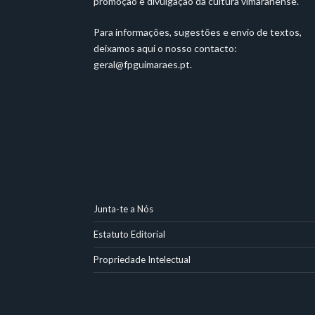
promoção e divulgação da cultura vimaranense.
Para informações, sugestões e envio de textos,
deixamos aqui o nosso contacto:
geral@fpguimaraes.pt
.
Junta-te a Nós
Estatuto Editorial
Propriedade Intelectual