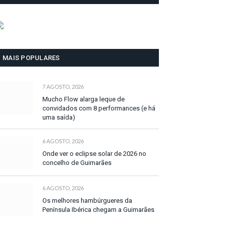
MAIS POPULARES
7 AGOSTO, 2026
Mucho Flow alarga leque de
convidados com 8 performances (e há
uma saída)
6 AGOSTO, 2026
Onde ver o eclipse solar de 2026 no
concelho de Guimarães
6 AGOSTO, 2026
Os melhores hambúrgueres da
Península Ibérica chegam a Guimarães