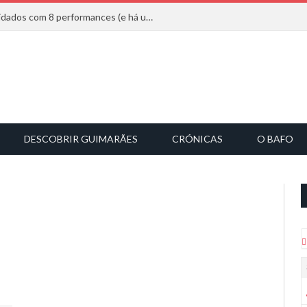
Mucho Flow alarga leque de convidados com 8 performances (e há uma saída)
DESCOBRIR GUIMARÃES
CRÓNICAS
O BAFO