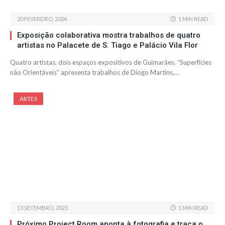
20 FEVEREIRO, 2024
1 MIN READ
Exposição colaborativa mostra trabalhos de quatro
artistas no Palacete de S. Tiago e Palácio Vila Flor
Quatro artistas, dois espaços expositivos de Guimarães. “Superfícies
não Orientáveis” apresenta trabalhos de Diogo Martins,…
ARTES
13 SETEMBRO, 2023
1 MIN READ
Próximo Project Room aponta à fotografia e traça o