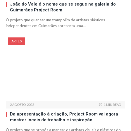
João do Vale é o nome que se segue na galeria do
Guimarães Project Room
O projeto que quer ser um trampolim de artistas plásticos
independentes em Guimarães apresenta uma…
ARTES
2 AGOSTO, 2022
1 MIN READ
Da apresentação à criação, Project Room vai agora
mostrar locais de trabalho e inspiração
O projeto que se propôs a mapear os artistas visuais e plásticos do