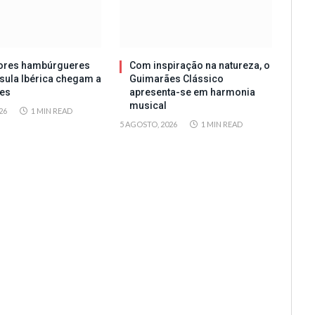
ores hambúrgueres
Com inspiração na natureza, o
sula Ibérica chegam a
Guimarães Clássico
es
apresenta-se em harmonia
musical
26
1 MIN READ
5 AGOSTO, 2026
1 MIN READ