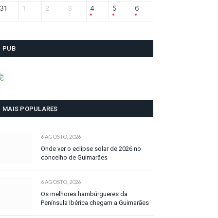
31
1
2
3
4
5
6
PUB
MAIS POPULARES
6 AGOSTO, 2026
Onde ver o eclipse solar de 2026 no
concelho de Guimarães
6 AGOSTO, 2026
Os melhores hambúrgueres da
Península Ibérica chegam a Guimarães