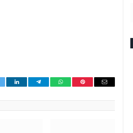
itter
LinkedIn
Telegram
WhatsApp
Pinterest
Email