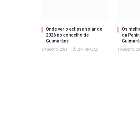
Onde ver o eclipse solar de
Os melh
2026 no concelho de
da Penín
Guimarães
Guimarã
6 AGOSTO, 2026
2 MINS READ
6 AGOSTO, 20