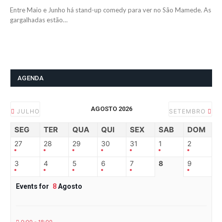
Entre Maio e Junho há stand-up comedy para ver no São Mamede. As
gargalhadas estão…
AGENDA
AGOSTO 2026
JULHO
SETEMBRO
SEG
TER
QUA
QUI
SEX
SAB
DOM
27
28
29
30
31
1
2
3
4
5
6
7
8
9
Events for
8
Agosto