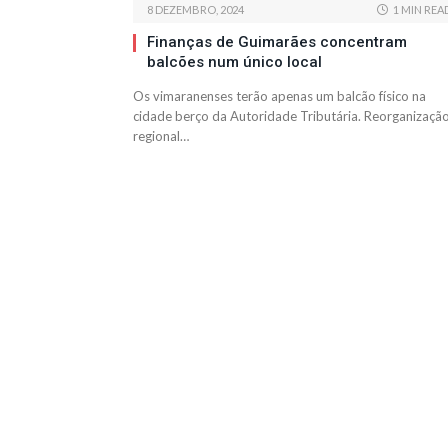
8 DEZEMBRO, 2024
1 MIN REA
Finanças de Guimarães concentram
balcões num único local
Os vimaranenses terão apenas um balcão físico na
cidade berço da Autoridade Tributária. Reorganizaçã
regional…