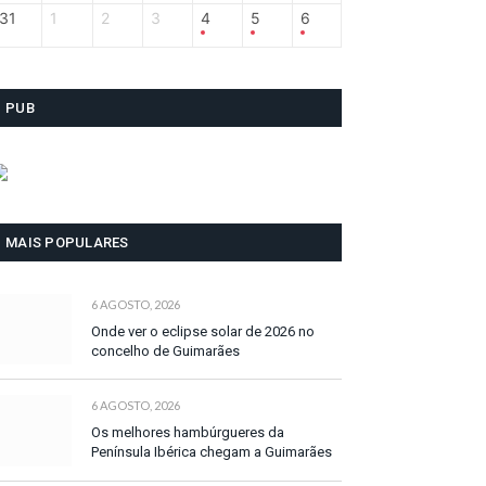
31
1
2
3
4
5
6
PUB
MAIS POPULARES
6 AGOSTO, 2026
Onde ver o eclipse solar de 2026 no
concelho de Guimarães
6 AGOSTO, 2026
Os melhores hambúrgueres da
Península Ibérica chegam a Guimarães