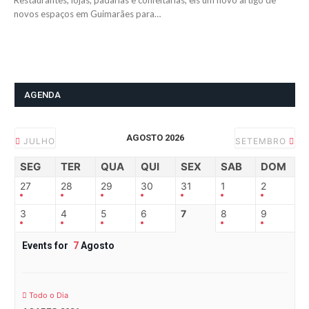
Restaurantes, lojas, padarias e confeitarias, eis um novo artigo de
novos espaços em Guimarães para…
AGENDA
AGOSTO 2026
JULHO
SETEMBRO
SEG
TER
QUA
QUI
SEX
SAB
DOM
27
28
29
30
31
1
2
3
4
5
6
7
8
9
Events for
7
Agosto
Todo o Dia