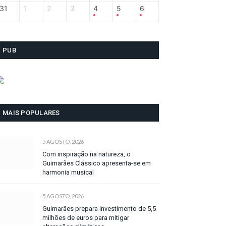
31
1
2
3
4
5
6
PUB
MAIS POPULARES
5 AGOSTO, 2026
Com inspiração na natureza, o
Guimarães Clássico apresenta-se em
harmonia musical
5 AGOSTO, 2026
Guimarães prepara investimento de 5,5
milhões de euros para mitigar