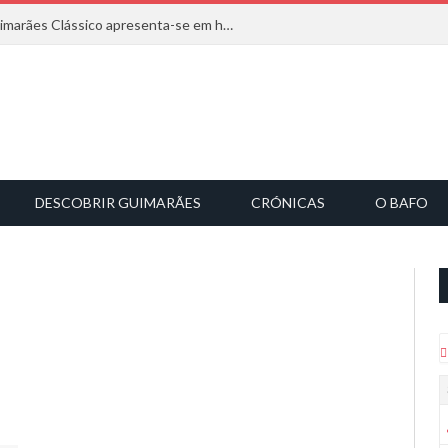
Com inspiração na natureza, o Guimarães Clássico apresenta-se em harmonia musical
DESCOBRIR GUIMARÃES
CRÓNICAS
O BAFO