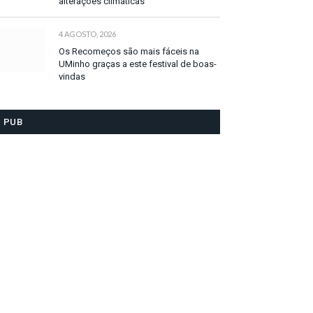
alterações climáticas
4 AGOSTO, 2026
Os Recomeços são mais fáceis na
UMinho graças a este festival de boas-
vindas
PUB