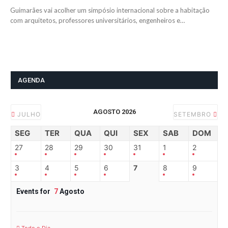
Guimarães vai acolher um simpósio internacional sobre a habitação
com arquitetos, professores universitários, engenheiros e…
AGENDA
AGOSTO 2026
JULHO
SETEMBRO
SEG
TER
QUA
QUI
SEX
SAB
DOM
27
28
29
30
31
1
2
3
4
5
6
7
8
9
Events for
7
Agosto