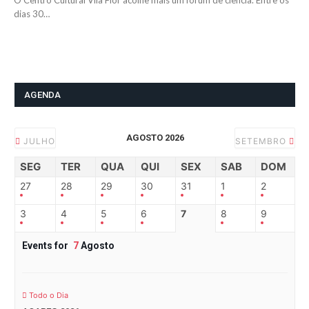
O Centro Cultural Vila Flor acolhe mais um fórum de ciência. Entre os
dias 30…
AGENDA
AGOSTO 2026
JULHO
SETEMBRO
SEG
TER
QUA
QUI
SEX
SAB
DOM
27
28
29
30
31
1
2
3
4
5
6
7
8
9
Events for
7
Agosto
Todo o Dia