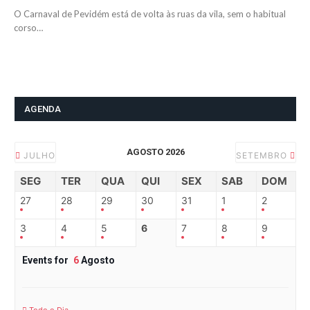
O Carnaval de Pevidém está de volta às ruas da vila, sem o habitual
corso…
AGENDA
AGOSTO 2026
JULHO
SETEMBRO
SEG
TER
QUA
QUI
SEX
SAB
DOM
27
28
29
30
31
1
2
3
4
5
6
7
8
9
Events for
6
Agosto