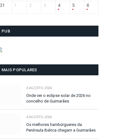
31
1
2
3
4
5
6
PUB
MAIS POPULARES
6 AGOSTO, 2026
Onde ver o eclipse solar de 2026 no
concelho de Guimarães
6 AGOSTO, 2026
Os melhores hambúrgueres da
Península Ibérica chegam a Guimarães