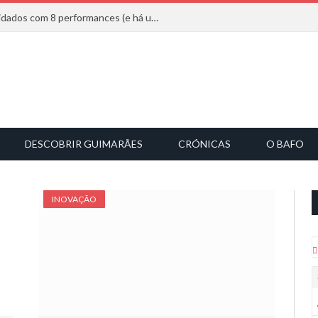
Mucho Flow alarga leque de convidados com 8 performances (e há uma saída)
DESCOBRIR GUIMARÃES
CRÓNICAS
O BAFO
INOVAÇÃO