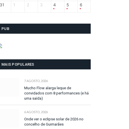
31
1
2
3
4
5
6
PUB
MAIS POPULARES
7 AGOSTO, 2026
Mucho Flow alarga leque de
convidados com 8 performances (e há
uma saída)
6 AGOSTO, 2026
Onde ver o eclipse solar de 2026 no
concelho de Guimarães