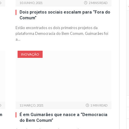
D
10 JUNHO, 2021
2 MINS READ
Dois projetos sociais escalam para “Fora do
Comum”
Estão encontrados os dois primeiros projetos da
plataforma Democracia do Bem Comum. Guimarães foi
a…
INOVAÇÃO
D
11 MARÇO, 2021
1 MIN READ
am
É em Guimarães que nasce a “Democracia
do Bem Comum”