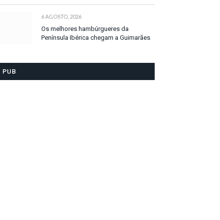
6 AGOSTO, 2026
Os melhores hambúrgueres da
Península Ibérica chegam a Guimarães
PUB