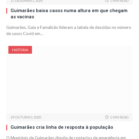
27 DEZEMBRO, 2020
1 MIN READ
Guimarães baixa casos numa altura em que chegam
as vacinas
Guimarães, Gaia e Famalicão lideram a tabela de descidas no número
de casos Covid em…
HISTÓRIA
29 OUTUBRO, 2020
1 MIN READ
Guimarães cria linha de resposta à população
O Município de Guimarães dispõe de contactos de emergência em