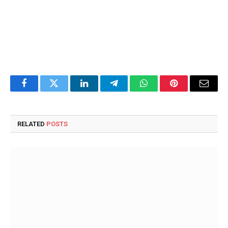
Facebook
Twitter
LinkedIn
Telegram
WhatsApp
Pinterest
Email
RELATED
POSTS