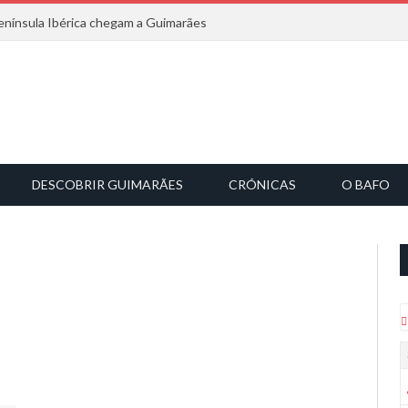
nínsula Ibérica chegam a Guimarães
DESCOBRIR GUIMARÃES
CRÓNICAS
O BAFO