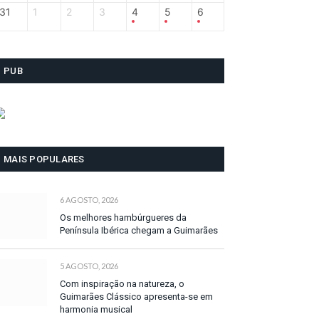
31
1
2
3
4
5
6
PUB
MAIS POPULARES
6 AGOSTO, 2026
Os melhores hambúrgueres da
Península Ibérica chegam a Guimarães
5 AGOSTO, 2026
Com inspiração na natureza, o
Guimarães Clássico apresenta-se em
harmonia musical