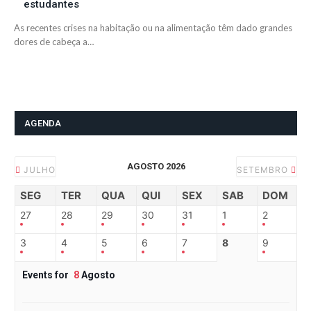
estudantes
As recentes crises na habitação ou na alimentação têm dado grandes
dores de cabeça a…
AGENDA
AGOSTO 2026
JULHO
SETEMBRO
SEG
TER
QUA
QUI
SEX
SAB
DOM
27
28
29
30
31
1
2
3
4
5
6
7
8
9
Events for
8
Agosto