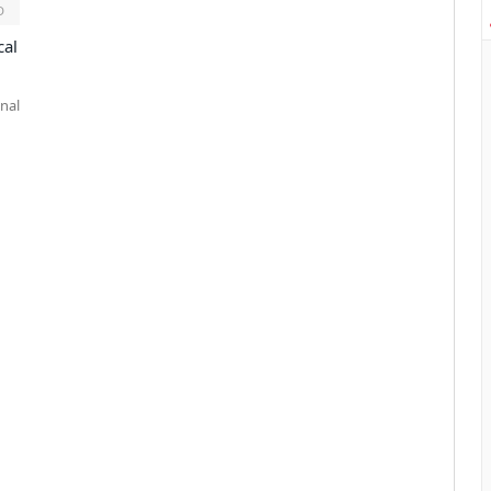
D
cal
nal