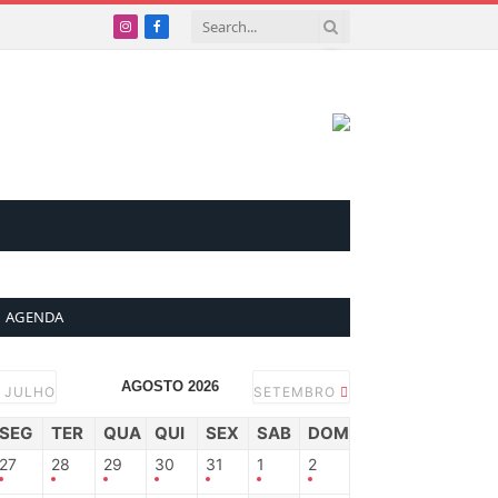
Instagram
Facebook
AGENDA
AGOSTO 2026
JULHO
SETEMBRO
SEG
TER
QUA
QUI
SEX
SAB
DOM
27
28
29
30
31
1
2