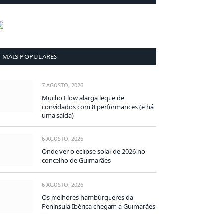
MAIS POPULARES
7 AGOSTO, 2026
Mucho Flow alarga leque de
convidados com 8 performances (e há
uma saída)
6 AGOSTO, 2026
Onde ver o eclipse solar de 2026 no
concelho de Guimarães
6 AGOSTO, 2026
Os melhores hambúrgueres da
Península Ibérica chegam a Guimarães