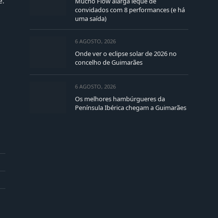
e.
Mucho Flow alarga leque de
convidados com 8 performances (e há
uma saída)
6 AGOSTO, 2026
Onde ver o eclipse solar de 2026 no
concelho de Guimarães
6 AGOSTO, 2026
Os melhores hambúrgueres da
Península Ibérica chegam a Guimarães