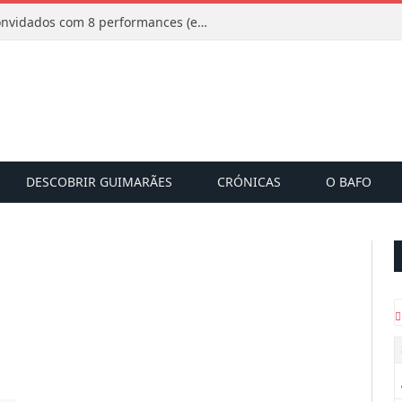
Mucho Flow alarga leque de convidados com 8 performances (e há uma saída)
DESCOBRIR GUIMARÃES
CRÓNICAS
O BAFO