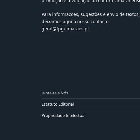
promoção e divulgação da cultura vimaranens
Para informações, sugestões e envio de textos,
deixamos aqui o nosso contacto:
geral@fpguimaraes.pt
.
Junta-te a Nós
Estatuto Editorial
Propriedade Intelectual