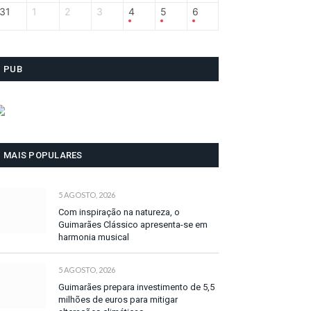
31
1
2
3
4
5
6
PUB
MAIS POPULARES
5 AGOSTO, 2026
Com inspiração na natureza, o
Guimarães Clássico apresenta-se em
harmonia musical
5 AGOSTO, 2026
Guimarães prepara investimento de 5,5
milhões de euros para mitigar