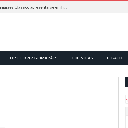
Com inspiração na natureza, o Guimarães Clássico apresenta-se em harmonia musical
DESCOBRIR GUIMARÃES
CRÓNICAS
O BAFO