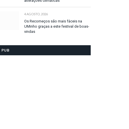
alterações climáticas
4 AGOSTO, 2026
Os Recomeços são mais fáceis na
UMinho graças a este festival de boas-
vindas
PUB