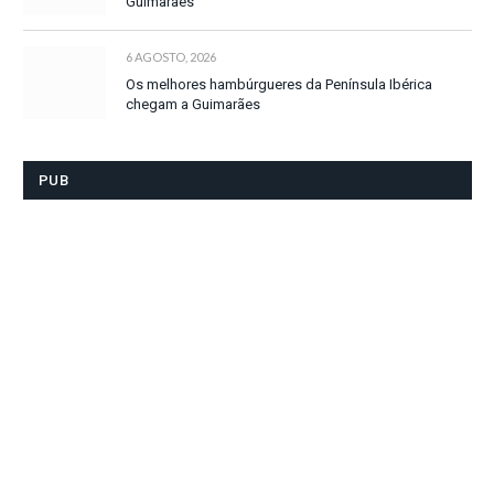
Guimarães
6 AGOSTO, 2026
Os melhores hambúrgueres da Península Ibérica
chegam a Guimarães
PUB