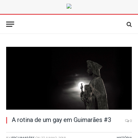
A rotina de um gay em Guimarães #3
0
BY
FPGUIMARÃES
ON
27 JUNHO, 2018
HISTÓRIA