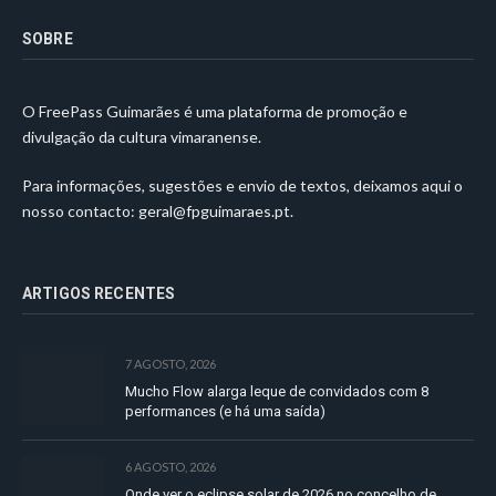
SOBRE
O FreePass Guimarães é uma plataforma de promoção e
divulgação da cultura vimaranense.
Para informações, sugestões e envio de textos, deixamos aqui o
nosso contacto:
geral@fpguimaraes.pt
.
ARTIGOS RECENTES
7 AGOSTO, 2026
Mucho Flow alarga leque de convidados com 8
performances (e há uma saída)
6 AGOSTO, 2026
Onde ver o eclipse solar de 2026 no concelho de