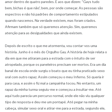
amor dentro de quatro paredes. E aos que dizem: “Gays tudo
bem, bichas é que não”, bem, por onde começar. As pessoas são
espectros e não há padrões de comportamento estipulados
quando nascemos. Na verdade existem, mas foram criados.
Afirmam também que só queremos atenção. Sim, queremos
atenção para as desigualdades que ainda existem.
Depois de escrito o que me atormenta, vou contar-vos uma
história. Junho é o mês do Orgulho Gay. A história de hoje relata o
dia em que me atiraram para a estrada com o intuito de ser
atropelado, porque os paneleiros precisam ser mortos. Era um dia
banal de escola onde surgiu o boato que eu tinha praticado sexo
oral com outro rapaz. Assim começou o meu Inferno. Só queria ir
para casa, e assim o fiz mal a campainha tocou. No entanto, um
rapaz da minha turma seguiu-me e começou a insultar-me. Até
aqui tudo parecia um percurso normal, onde ele não viu qualquer
tipo de resposta e deu-me um pontapé. Até pegar na minha
cabeça, simular sexo oral e atirar-me para a estrada, segundo ele,