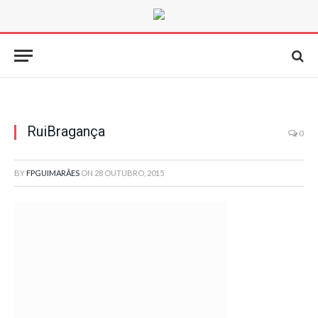
RuiBragança
0
BY
FPGUIMARÃES
ON
28 OUTUBRO, 2015