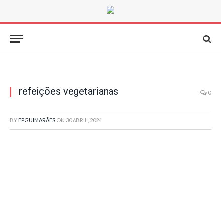
refeições vegetarianas
0
BY
FPGUIMARÃES
ON
30 ABRIL, 2024