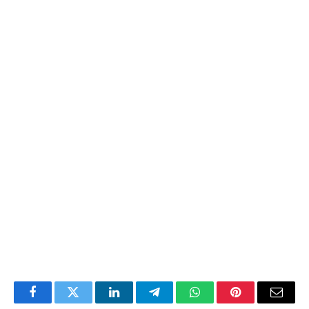
Facebook
Twitter
LinkedIn
Telegram
WhatsApp
Pinterest
Email