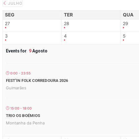
JULHO
SEG
TER
QUA
27
28
29
3
4
5
Events for
9
Agosto
0:00 - 23:55
FEST’IN FOLK CORREDOURA 2026
Guimarães
15:00 - 18:00
TRIO OS BOÉMIOS
Montanha da Penha