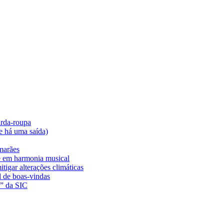
arda-roupa
e há uma saída)
marães
e em harmonia musical
tigar alterações climáticas
l de boas-vindas
a” da SIC