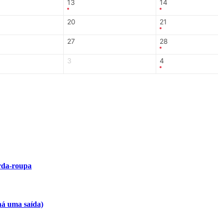
13
14
20
21
27
28
3
4
arda-roupa
há uma saída)