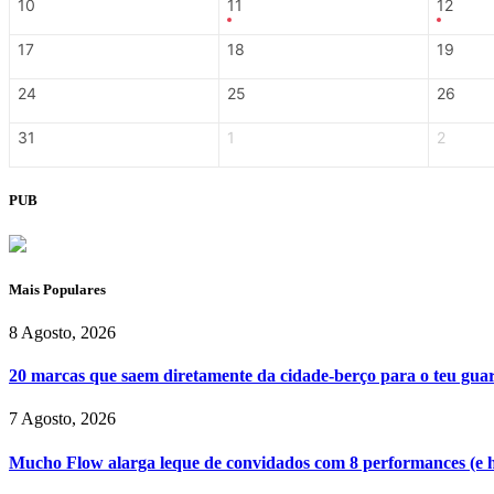
10
11
12
17
18
19
24
25
26
31
1
2
PUB
Mais Populares
8 Agosto, 2026
20 marcas que saem diretamente da cidade-berço para o teu gu
7 Agosto, 2026
Mucho Flow alarga leque de convidados com 8 performances (e 