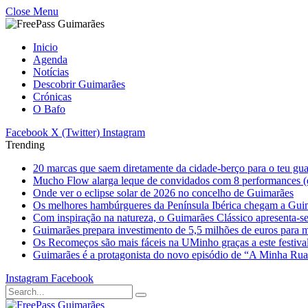
Close Menu
Inicio
Agenda
Notícias
Descobrir Guimarães
Crónicas
O Bafo
Facebook
X (Twitter)
Instagram
Trending
20 marcas que saem diretamente da cidade-berço para o teu gu
Mucho Flow alarga leque de convidados com 8 performances (
Onde ver o eclipse solar de 2026 no concelho de Guimarães
Os melhores hambúrgueres da Península Ibérica chegam a Gui
Com inspiração na natureza, o Guimarães Clássico apresenta-s
Guimarães prepara investimento de 5,5 milhões de euros para mi
Os Recomeços são mais fáceis na UMinho graças a este festiva
Guimarães é a protagonista do novo episódio de “A Minha Ru
Instagram
Facebook