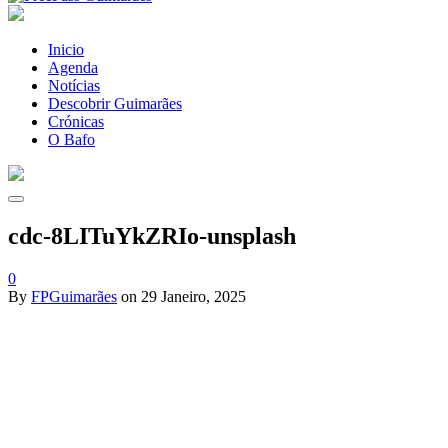
Inicio
Agenda
Notícias
Descobrir Guimarães
Crónicas
O Bafo
cdc-8LITuYkZRIo-unsplash
0
By
FPGuimarães
on
29 Janeiro, 2025