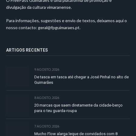
O FreePass Guimarães é uma plataforma de promoção e
divulgação da cultura vimaranense.
Para informações, sugestões e envio de textos, deixamos aqui o
nosso contacto:
geral@fpguimaraes.pt
.
ARTIGOS RECENTES
9 AGOSTO, 2026
De tasca em tasca até chegar a José Pinhal no alto de
Guimarães
8 AGOSTO, 2026
20 marcas que saem diretamente da cidade-berço
para o teu guarda-roupa
7 AGOSTO, 2026
Mucho Flow alarga leque de convidados com 8