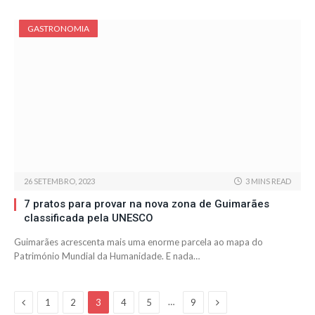
GASTRONOMIA
26 SETEMBRO, 2023
3 MINS READ
7 pratos para provar na nova zona de Guimarães
classificada pela UNESCO
Guimarães acrescenta mais uma enorme parcela ao mapa do
Património Mundial da Humanidade. E nada…
Previous
Next
…
1
2
3
4
5
9