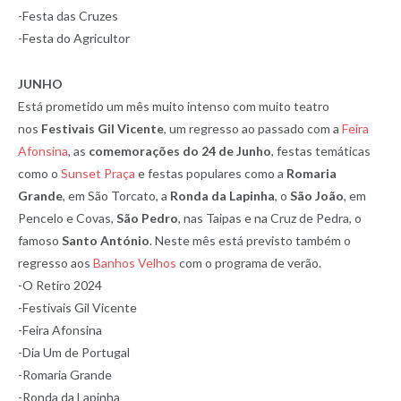
-Festa das Cruzes
-Festa do Agricultor
JUNHO
Está prometido um mês muito intenso com muito teatro
nos
Festivais Gil Vicente
, um regresso ao passado com a
Feira
Afonsina
, as
comemorações do 24 de Junho
, festas temáticas
como o
Sunset Praça
e festas populares como a
Romaria
Grande
, em São Torcato, a
Ronda da Lapinha
, o
São João
, em
Pencelo e Covas,
São Pedro
, nas Taipas e na Cruz de Pedra, o
famoso
Santo António
. Neste mês está previsto também o
regresso aos
Banhos Velhos
com o programa de verão.
-O Retiro 2024
-Festivais Gil Vicente
-Feira Afonsina
-Dia Um de Portugal
-Romaria Grande
-Ronda da Lapinha