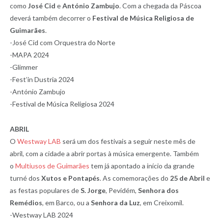
como
José Cid
e
António Zambujo
. Com a chegada da Páscoa
deverá também decorrer o
Festival de Música Religiosa de
Guimarães
.
-José Cid com Orquestra do Norte
-MAPA 2024
-Glimmer
-Fest’in Dustria 2024
-António Zambujo
-Festival de Música Religiosa 2024
ABRIL
O
Westway LAB
será um dos festivais a seguir neste mês de
abril, com a cidade a abrir portas à música emergente. Também
o
Multiusos de Guimarães
tem já apontado a início da grande
turné dos
Xutos e Pontapés
. As comemorações do
25 de Abril
e
as festas populares de
S. Jorge
, Pevidém,
Senhora dos
Remédios
, em Barco, ou a
Senhora da Luz
, em Creixomil.
-Westway LAB 2024