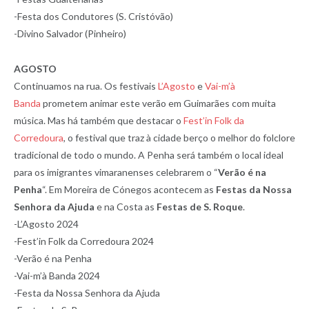
-Festa dos Condutores (S. Cristóvão)
-Divino Salvador (Pinheiro)
AGOSTO
Continuamos na rua. Os festivais
L’Agosto
e
Vai-m’à
Banda
prometem animar este verão em Guimarães com muita
música. Mas há também que destacar o
Fest’in Folk da
Corredoura
, o festival que traz à cidade berço o melhor do folclore
tradicional de todo o mundo. A Penha será também o local ideal
para os imigrantes vimaranenses celebrarem o “
Verão é na
Penha
“. Em Moreira de Cónegos acontecem as
Festas da Nossa
Senhora da Ajuda
e na Costa as
Festas de S. Roque
.
-L’Agosto 2024
-Fest’in Folk da Corredoura 2024
-Verão é na Penha
-Vai-m’à Banda 2024
-Festa da Nossa Senhora da Ajuda