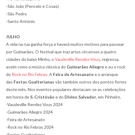
-São João (Pencelo e Covas)
-São Pedro
-Santo António
JULHO
A vida na rua ganha força e haverá muitos motivos para passear
por Guimarães. O festival que traz artes circenses a quatro
cidades do baixo Minho, o
Vaudeville Rendez-Vous
, regressa,
assim como a música clássica do
Guimarães Allegro
e ou o rock
do
Rock no Rio Febras
. A
Feira de Artesanato
e o arranque
das
Festas Gualterianas
são também outros dos pontos fortes
deste mês. Nos eventos populares destacam-se as celebrações
em honra de
S. Cristóvão
e do
Divino Salvador
, em Pinheiro.
-Vaudeville Rendez Vous 2024
-Guimarães Allegro 2024
-Feira de Artesanato
-Rock no Rio Febras 2024
-Festas Gualterianas