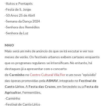
-Xutos e Pontapés
-Festa de S. Jorge
-50 Anos 25 de Abril
-Semana da Dança 2024
-Senhora dos Remédios
-Senhora da Luz
MAIO
Maio será um mês de anúncio do que se irá escutar e ver nos
meses de verão. Os festivais urbanos exibem cartazes enquanto
que os programas regulares se intensificam. No entanto, há
destaques já a apresentar com o concerto
de
Carminho
no
Centro Cultural Vila Flor
e um novo “episódio”
das óperas promovidas pela
ASMAV
, integrado no
Festival de
Canto Lírico
. A
Festa das Cruzes
, em Serzedelo ou a
Festa do
Agricultor
, Fermentões,
-Carminho
-Festival de Canto Lírico