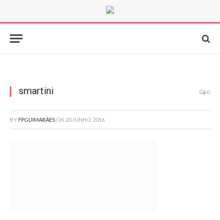
smartini
0
BY
FPGUIMARÃES
ON
20 JUNHO, 2016