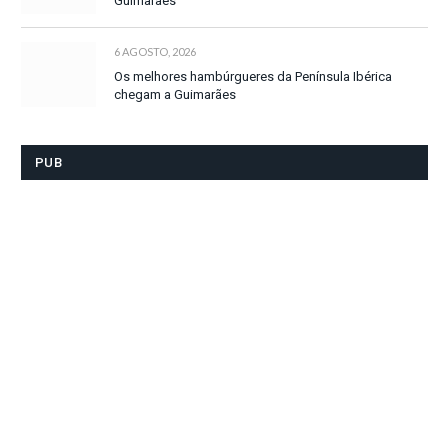
Guimarães
6 AGOSTO, 2026
Os melhores hambúrgueres da Península Ibérica
chegam a Guimarães
PUB