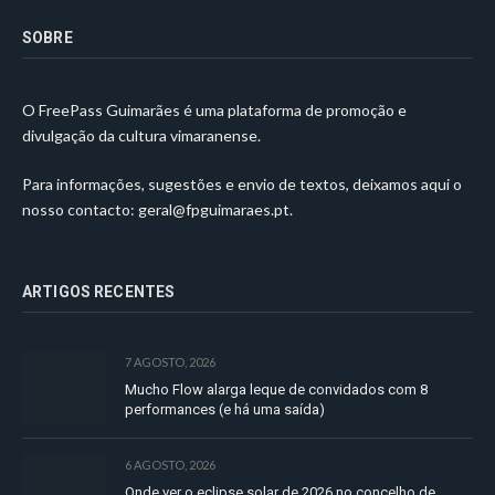
SOBRE
O FreePass Guimarães é uma plataforma de promoção e
divulgação da cultura vimaranense.
Para informações, sugestões e envio de textos, deixamos aqui o
nosso contacto:
geral@fpguimaraes.pt
.
ARTIGOS RECENTES
7 AGOSTO, 2026
Mucho Flow alarga leque de convidados com 8
performances (e há uma saída)
6 AGOSTO, 2026
Onde ver o eclipse solar de 2026 no concelho de