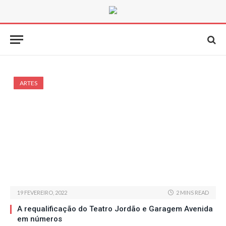
ARTES
19 FEVEREIRO, 2022
2 MINS READ
A requalificação do Teatro Jordão e Garagem Avenida
em números