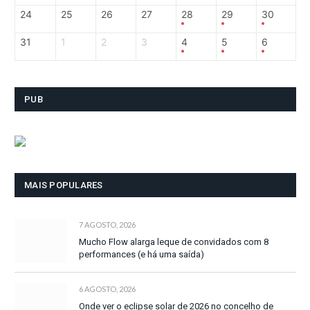
24
25
26
27
28
29
30
31
1
2
3
4
5
6
PUB
MAIS POPULARES
7 AGOSTO, 2026
Mucho Flow alarga leque de convidados com 8
performances (e há uma saída)
6 AGOSTO, 2026
Onde ver o eclipse solar de 2026 no concelho de