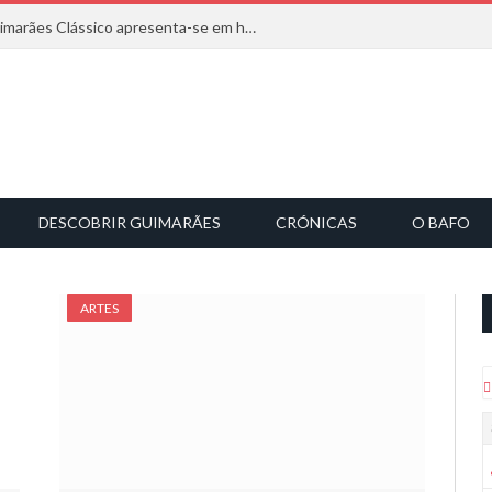
Com inspiração na natureza, o Guimarães Clássico apresenta-se em harmonia musical
DESCOBRIR GUIMARÃES
CRÓNICAS
O BAFO
ARTES