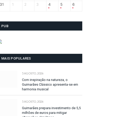
31
1
2
3
4
5
6
PUB
MAIS POPULARES
5 AGOSTO, 2026
Com inspiração na natureza, o
Guimarães Clássico apresenta-se em
harmonia musical
5 AGOSTO, 2026
Guimarães prepara investimento de 5,5
milhões de euros para mitigar