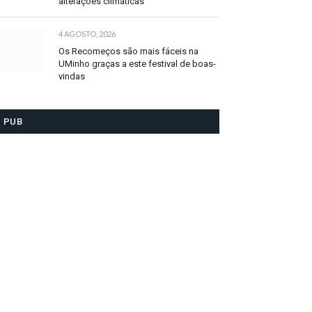
alterações climáticas
4 AGOSTO, 2026
Os Recomeços são mais fáceis na
UMinho graças a este festival de boas-
vindas
PUB