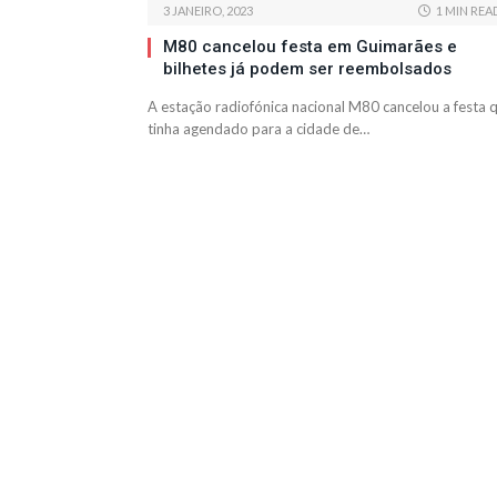
3 JANEIRO, 2023
1 MIN REA
M80 cancelou festa em Guimarães e
bilhetes já podem ser reembolsados
A estação radiofónica nacional M80 cancelou a festa 
tinha agendado para a cidade de…