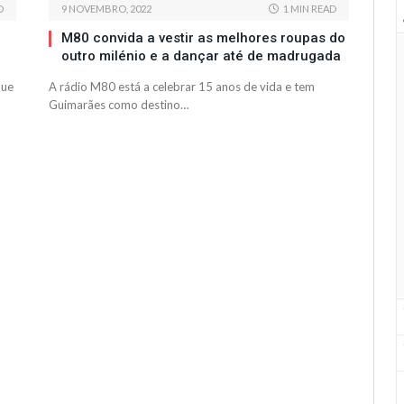
D
9 NOVEMBRO, 2022
1 MIN READ
M80 convida a vestir as melhores roupas do
outro milénio e a dançar até de madrugada
que
A rádio M80 está a celebrar 15 anos de vida e tem
Guimarães como destino…