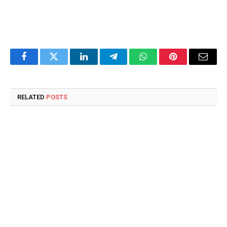
Facebook
Twitter
LinkedIn
Telegram
WhatsApp
Pinterest
Email
RELATED
POSTS