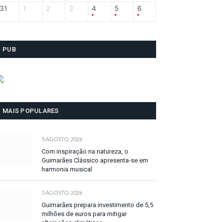
31
1
2
3
4
5
6
PUB
MAIS POPULARES
5 AGOSTO, 2026
Com inspiração na natureza, o
Guimarães Clássico apresenta-se em
harmonia musical
5 AGOSTO, 2026
Guimarães prepara investimento de 5,5
milhões de euros para mitigar