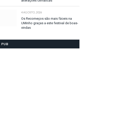
alterações climáticas
4 AGOSTO, 2026
Os Recomeços são mais fáceis na
UMinho graças a este festival de boas-
vindas
PUB