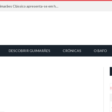
Com inspiração na natureza, o Guimarães Clássico apresenta-se em harmonia musical
DESCOBRIR GUIMARÃES
CRÓNICAS
O BAFO