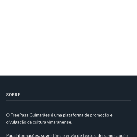
SOBRE
O FreePass Guimarães é uma plataforma de promoção e
divulgação da cultura vimaranense.
Para informações, sugestões e envio de textos, deixamos aqui o