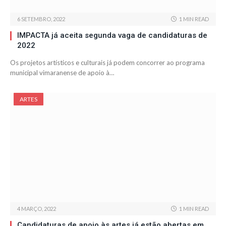
6 SETEMBRO, 2022
1 MIN READ
IMPACTA já aceita segunda vaga de candidaturas de
2022
Os projetos artísticos e culturais já podem concorrer ao programa
municipal vimaranense de apoio à…
ARTES
4 MARÇO, 2022
1 MIN READ
Candidaturas de apoio às artes já estão abertas em