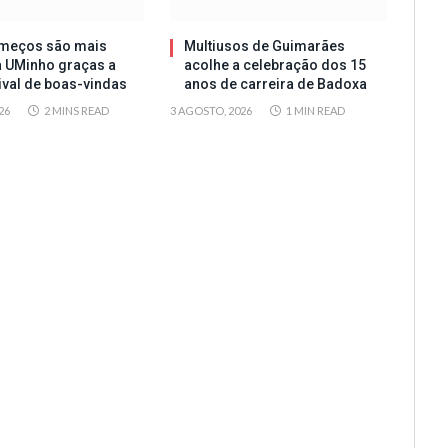
meços são mais
Multiusos de Guimarães
a UMinho graças a
acolhe a celebração dos 15
tival de boas-vindas
anos de carreira de Badoxa
26
2 MINS READ
3 AGOSTO, 2026
1 MIN READ