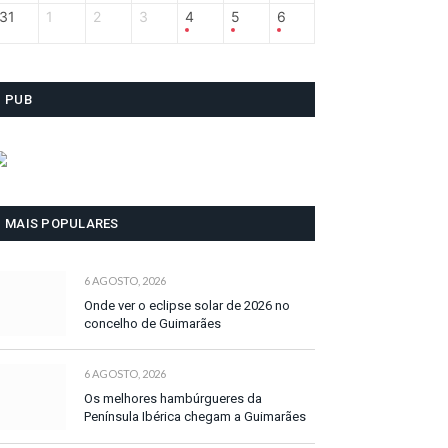
31
1
2
3
4
5
6
PUB
MAIS POPULARES
6 AGOSTO, 2026
Onde ver o eclipse solar de 2026 no
concelho de Guimarães
6 AGOSTO, 2026
Os melhores hambúrgueres da
Península Ibérica chegam a Guimarães