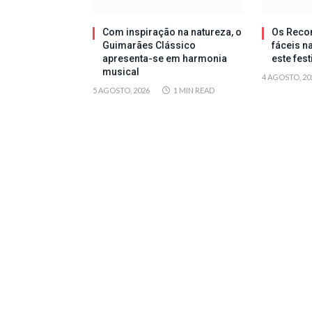
Com inspiração na natureza, o
Os Reco
Guimarães Clássico
fáceis n
apresenta-se em harmonia
este fes
musical
4 AGOSTO, 20
5 AGOSTO, 2026
1 MIN READ