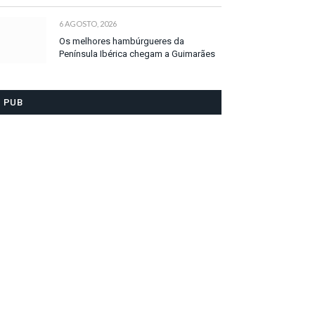
6 AGOSTO, 2026
Os melhores hambúrgueres da
Península Ibérica chegam a Guimarães
PUB