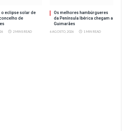
 o eclipse solar de
Os melhores hambúrgueres
concelho de
da Península Ibérica chegam a
es
Guimarães
26
2 MINS READ
6 AGOSTO, 2026
1 MIN READ