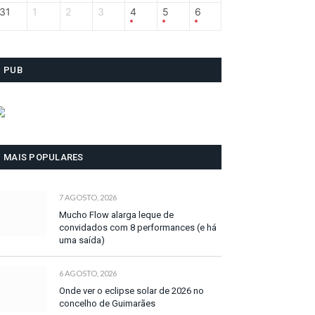
31
1
2
3
4
5
6
PUB
MAIS POPULARES
7 AGOSTO, 2026
Mucho Flow alarga leque de
convidados com 8 performances (e há
uma saída)
6 AGOSTO, 2026
Onde ver o eclipse solar de 2026 no
concelho de Guimarães