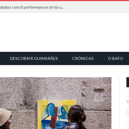
Mucho Flow alarga leque de convidados com 8 performances (e há uma saída)
DESCOBRIR GUIMARÃES
CRÓNICAS
O BAFO