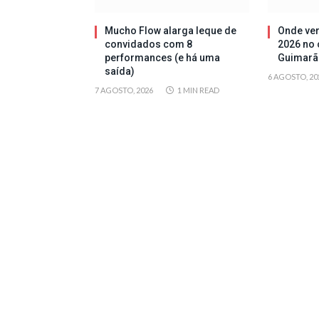
Mucho Flow alarga leque de
Onde ver
convidados com 8
2026 no 
performances (e há uma
Guimarã
saída)
6 AGOSTO, 20
7 AGOSTO, 2026
1 MIN READ