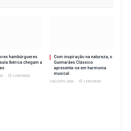
ores hambúrgueres
Com inspiração na natureza, o
sula Ibérica chegam a
Guimarães Clássico
es
apresenta-se em harmonia
musical
26
1 MIN READ
5 AGOSTO, 2026
1 MIN READ