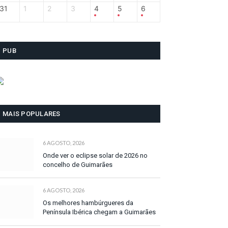
31
1
2
3
4
5
6
PUB
MAIS POPULARES
6 AGOSTO, 2026
Onde ver o eclipse solar de 2026 no
concelho de Guimarães
6 AGOSTO, 2026
Os melhores hambúrgueres da
Península Ibérica chegam a Guimarães