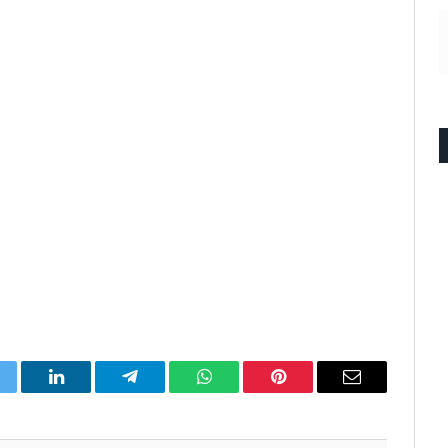
itter
LinkedIn
Telegram
WhatsApp
Pinterest
Email