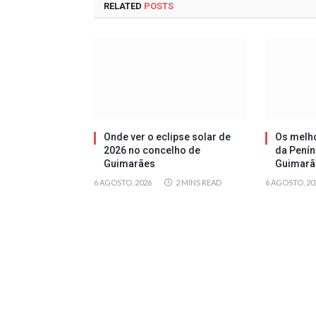
RELATED
POSTS
Onde ver o eclipse solar de
Os melh
2026 no concelho de
da Penín
Guimarães
Guimarã
6 AGOSTO, 2026
2 MINS READ
6 AGOSTO, 20