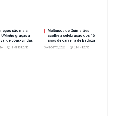
meços são mais
Multiusos de Guimarães
a UMinho graças a
acolhe a celebração dos 15
tival de boas-vindas
anos de carreira de Badoxa
26
2 MINS READ
3 AGOSTO, 2026
1 MIN READ