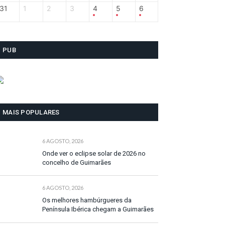
31
1
2
3
4
5
6
PUB
MAIS POPULARES
6 AGOSTO, 2026
Onde ver o eclipse solar de 2026 no
concelho de Guimarães
6 AGOSTO, 2026
Os melhores hambúrgueres da
Península Ibérica chegam a Guimarães