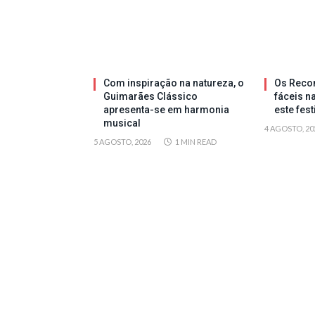
Com inspiração na natureza, o
Os Reco
Guimarães Clássico
fáceis n
apresenta-se em harmonia
este fes
musical
4 AGOSTO, 20
5 AGOSTO, 2026
1 MIN READ