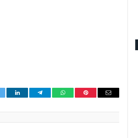
itter
LinkedIn
Telegram
WhatsApp
Pinterest
Email