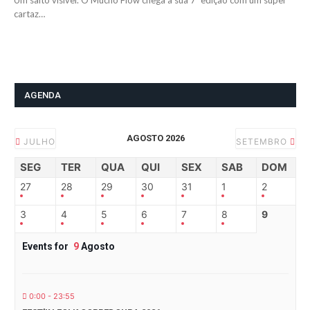
Um salto visível. O Mucho Flow chega à sua 7ª edição com um super
cartaz…
AGENDA
AGOSTO 2026
JULHO
SETEMBRO
SEG
TER
QUA
QUI
SEX
SAB
DOM
27
28
29
30
31
1
2
3
4
5
6
7
8
9
Events for
9
Agosto
0:00 - 23:55