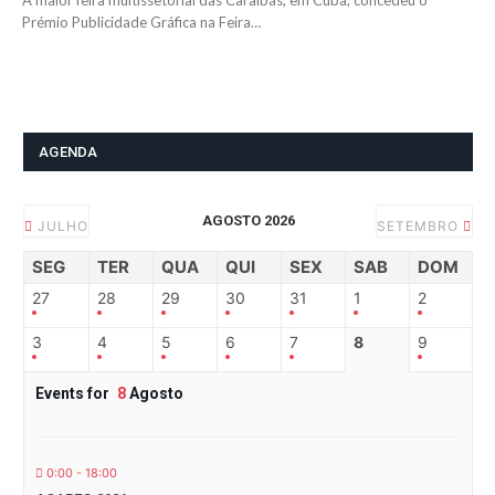
A maior feira multissetorial das Caraíbas, em Cuba, concedeu o
Prémio Publicidade Gráfica na Feira…
AGENDA
AGOSTO 2026
JULHO
SETEMBRO
SEG
TER
QUA
QUI
SEX
SAB
DOM
27
28
29
30
31
1
2
3
4
5
6
7
8
9
Events for
8
Agosto
0:00 - 18:00