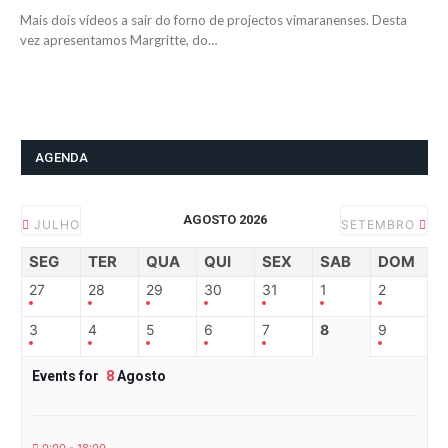
Mais dois vídeos a sair do forno de projectos vimaranenses. Desta
vez apresentamos Margritte, do…
AGENDA
AGOSTO 2026
JULHO
SETEMBRO
SEG
TER
QUA
QUI
SEX
SAB
DOM
27
28
29
30
31
1
2
3
4
5
6
7
8
9
Events for
8
Agosto