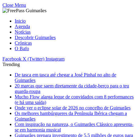
Close Menu
Inicio
Agenda
Notícias
Descobrir Guimarães
Crónicas
O Bafo
Facebook
X (Twitter)
Instagram
Trending
De tasca em tasca até chegar a José Pinhal no alto de
Guimarães
20 marcas que saem diretamente da cidade-berço para o teu
guarda-roupa
Mucho Flow alarga leque de convidados com 8 performances
(e há uma saída)
Onde ver o eclipse solar de 2026 no concelho de Guimarães
Os melhores hambúrgueres da Península Ibérica chegam a
Guimarães
Com inspiração na natureza, o Guimarães Clássico apresenta-
se em harmonia musical
Guimarães prepara investimento de 5,5 milhões de euros para