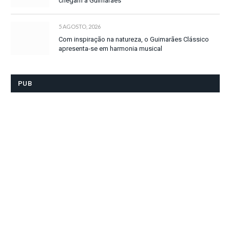
chegam a Guimarães
5 AGOSTO, 2026
Com inspiração na natureza, o Guimarães Clássico
apresenta-se em harmonia musical
PUB