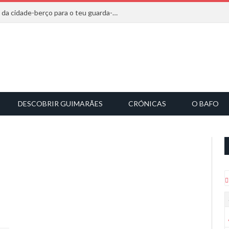
20 marcas que saem diretamente da cidade-berço para o teu guarda-roupa
DESCOBRIR GUIMARÃES
CRÓNICAS
O BAFO