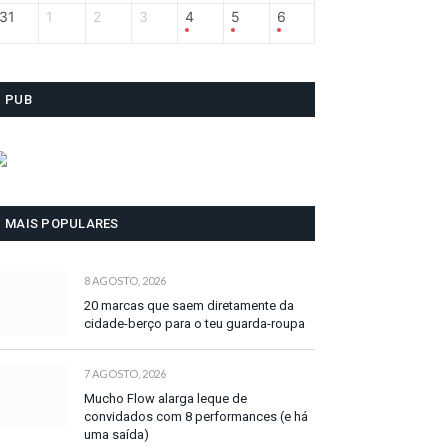
31
1
2
3
4
5
6
PUB
MAIS POPULARES
8 AGOSTO, 2026
20 marcas que saem diretamente da
cidade-berço para o teu guarda-roupa
7 AGOSTO, 2026
Mucho Flow alarga leque de
convidados com 8 performances (e há
uma saída)