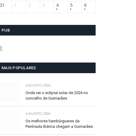
31
1
2
3
4
5
6
PUB
MAIS POPULARES
6 AGOSTO, 2026
Onde ver o eclipse solar de 2026 no
concelho de Guimarães
6 AGOSTO, 2026
Os melhores hambúrgueres da
Península Ibérica chegam a Guimarães