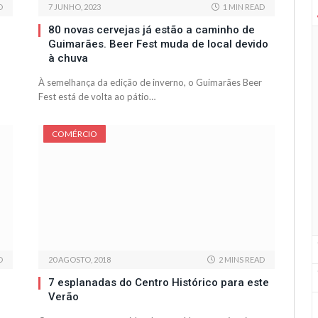
D
7 JUNHO, 2023
1 MIN READ
80 novas cervejas já estão a caminho de
Guimarães. Beer Fest muda de local devido
à chuva
À semelhança da edição de inverno, o Guimarães Beer
Fest está de volta ao pátio…
COMÉRCIO
D
20 AGOSTO, 2018
2 MINS READ
7 esplanadas do Centro Histórico para este
Verão