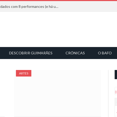
Mucho Flow alarga leque de convidados com 8 performances (e há uma saída)
DESCOBRIR GUIMARÃES
CRÓNICAS
O BAFO
ARTES