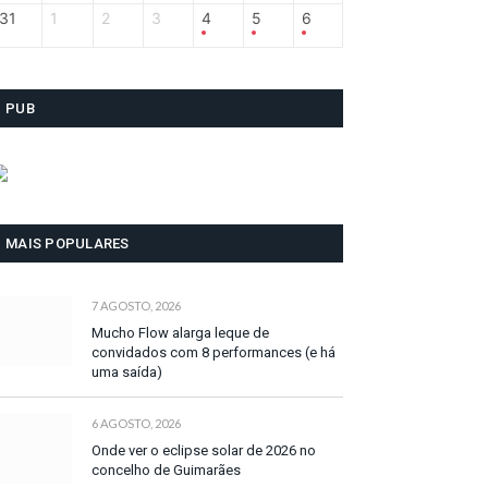
31
1
2
3
4
5
6
PUB
MAIS POPULARES
7 AGOSTO, 2026
Mucho Flow alarga leque de
convidados com 8 performances (e há
uma saída)
6 AGOSTO, 2026
Onde ver o eclipse solar de 2026 no
concelho de Guimarães