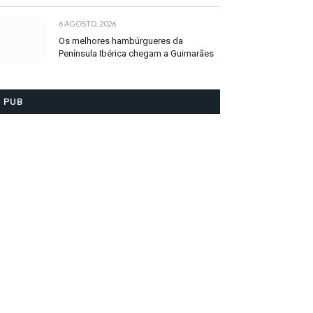
6 AGOSTO, 2026
Os melhores hambúrgueres da
Península Ibérica chegam a Guimarães
PUB