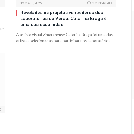
D
15 MAIO, 2025
2 MINS READ
Revelados os projetos vencedores dos
Laboratórios de Verão. Catarina Braga é
uma das escolhidas
te
A artista visual vimaranense Catarina Braga foi uma das
artistas selecionadas para participar nos Laboratórios…
D