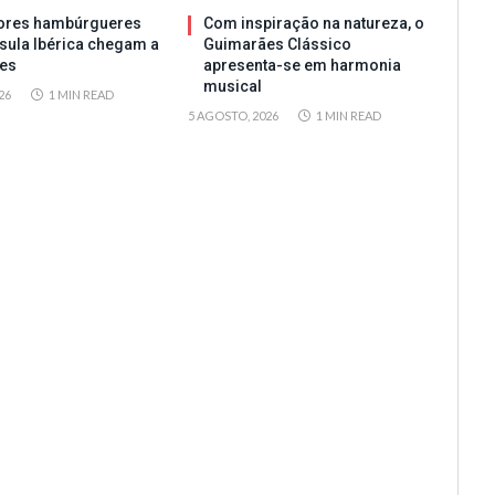
ores hambúrgueres
Com inspiração na natureza, o
sula Ibérica chegam a
Guimarães Clássico
es
apresenta-se em harmonia
musical
26
1 MIN READ
5 AGOSTO, 2026
1 MIN READ