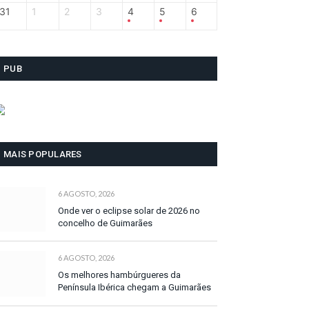
31
1
2
3
4
5
6
PUB
MAIS POPULARES
6 AGOSTO, 2026
Onde ver o eclipse solar de 2026 no
concelho de Guimarães
6 AGOSTO, 2026
Os melhores hambúrgueres da
Península Ibérica chegam a Guimarães