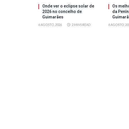
Onde ver o eclipse solar de
Os melh
2026 no concelho de
da Penín
Guimarães
Guimarã
6 AGOSTO, 2026
2 MINS READ
6 AGOSTO, 20