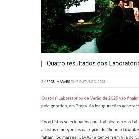
Quatro resultados dos Laboratór
BY
FPGUIMARÃES
ON
7 OUTUBRO, 2025
Os (pós) Laboratórios de Verão de 2025 vão final
pelo gnration, em Braga. As inaugurações acontec
Os artistas selecionados para trabalharem nos Lab
artistas emergentes da região do Minho e Litoral,
faltam: Guimarães (CIAJG) e também em Vila do Co